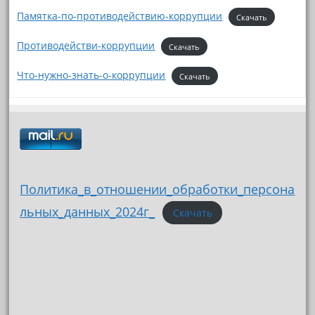
Памятка-по-противодействию-коррупции
Скачать
Противодействи-коррупции
Скачать
Что-нужно-знать-о-коррупции
Скачать
Политика_в_отношении_обработки_персона
льных_данных_2024г_
Скачать