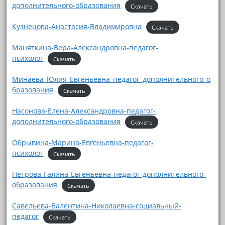
дополнительного-образования
Скачать
Кузнецова-Анастасия-Владимировна
Скачать
Маняткина-Вера-Александровна-педагог-
психолог
Скачать
Минаева_Юлия_Евгеньевна_педагог_дополнительного_о
бразования
Скачать
Насонова-Елена-Александровна-педагог-
дополнительного-образования
Скачать
Обрывина-Марина-Евгеньевна-педагог-
психолог
Скачать
Петрова-Галина-Евгеньевна-педагог-дополнительного-
образования
Скачать
Савельева-Валентина-Николаевна-социальный-
педагог
Скачать