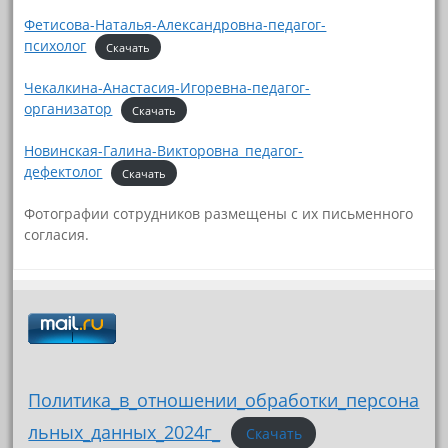
Фетисова-Наталья-Александровна-педагог-
психолог
Скачать
Чекалкина-Анастасия-Игоревна-педагог-
организатор
Скачать
Новинская-Галина-Викторовна_педагог-
дефектолог
Скачать
Фотографии сотрудников размещены с их письменного
согласия.
Политика_в_отношении_обработки_персона
льных_данных_2024г_
Скачать