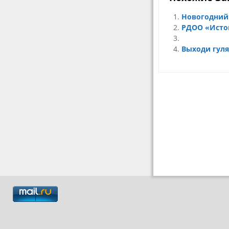
Новогодний 
РДОО «Исто
Выходи гуля
Навигация
по
записям