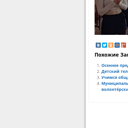
Похожие За
Осеннее пр
Детский те
Учимся общ
Муниципаль
волонтёрски
Навигация
по
записям