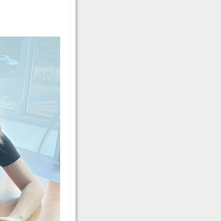
мастерства
Волонтерам
е