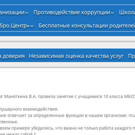
ганизации
Противодействие коррупции
Школа
Нормативные,
бро.Центр»
Бесплатные консультации родителе
правовые и иные
акты в сфере
противодействия
коррупции
Антикоррупционная
н доверия
Независимая оценка качества услуг
Пр
экспертиза
тво о
на
Д
Методические
енной
ение
материалы
И
ии
ельной
р
ти
Формы документов,
связанных с
о
ельная
противодействием
а
ог Маняткина В.А. провела занятие с учащимися 10 класса МБ
коррупции, для
ся
заполнения
лушарного взаимодействия.
Сведения о доходах,
о
я
ие отвечает за определенные функции в нашем организме: пс
расходах, об
твенные.
имуществе и
лан
а
обязательствах
воем примере убедились, что важна не только работа каждого 
ые
Перечень
имущественного
ный
ия между собой.?