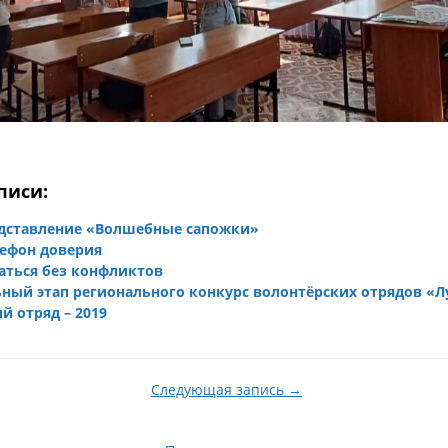
писи:
едставление «Волшебные сапожки»
лефон доверия
аться без конфликтов
ный этап регионального конкурс волонтёрских отрядов «
й отряд – 2019
Следующая запись →