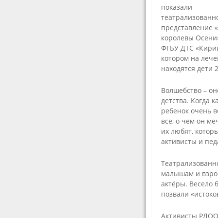
Платные
дополните
показали
трудовой д
образовательные
общеобраз
театрализованн
услуги
Отчеты о
ные прогр
представление 
результата
Финансово-
Календарн
королевы Осени»
самообсле
хозяйственная
учебный г
ФГБУ ДТС «Кириц
деятельность
Предписан
котором на леч
Численнос
органов
Вакантные места
обучающих
находятся дети 2
осуществл
для приема
контроль, 
Методичес
(перевода)
сфере обр
иные докум
Волшебство – он
обучающихся
разработа
детства. Когда 
Локальные
Стипендии и меры
образоват
ребенок очень в
нормативн
поддержки
организац
всё, о чем он ме
обучающихся
План
их любят, котор
Международное
воспитате
активисты и пед
сотрудничество
работы
(приложени
Организация
Театрализованно
питания в
малышам и взрос
образовательной
актёры. Весело 
организации
позвали «истоков
Образовательные
стандарты
Активисты РДОО 