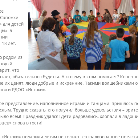
льные
реализуемых
характера
оговор
ователь
программ
ое
Комиссия по
аммы
Аннотации к
«Сапожки
соблюдению
х
ый
реализуемым
требований к
 для детей
дования
рафик
программам
служебному
ы», в
ия
поведению и
ении
ть
Дополнительные
урегулированию
ся
общеобразователь
-18 лет.
яющих
конфликта
ные программы
надзор в
интересов
кие и
Декоративно-
Бисероплетение
азования
(аттестационная
енты,
прикладное
о родом из
Швейное
комиссия)
нные
творчество
каждый
творчество
ельной
ерит, что
ые акты
Обратная связь для
Кейс учителя-
ией
Изобразительно
чтает, обязательно сбудется. А кто ему в этом помогает? Конечн
сообщений о
логопеда
искусство
фактах коррупции
ые их ценят, люди добрые и искренние. Такими волшебниками о
Кейс педагога-
льной
Лепка
агоги РДОО «Истоки».
психолога
Разное
е)
Кейс социального
е представление, наполненное играми и танцами, пришлось п
педагога
лым. Трудно сказать, кто получил больше удовольствия – зрит
Инновационные
было всем! Праздник удался! Дети радовались, хлопали в ладоши
практики
цев» снова в гости!
«Истоки» подарили детям не только театрализованное предста