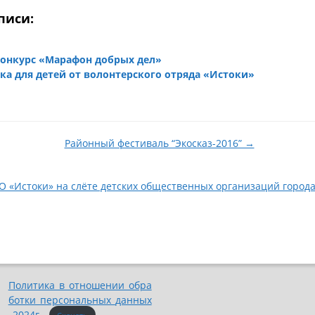
писи:
конкурс «Марафон добрых дел»
зка для детей от волонтерского отряда «Истоки»
Районный фестиваль “Экосказ-2016” →
 «Истоки» на слёте детских общественных организаций города
Политика_в_отношении_обра
ботки_персональных_данных
_2024г_