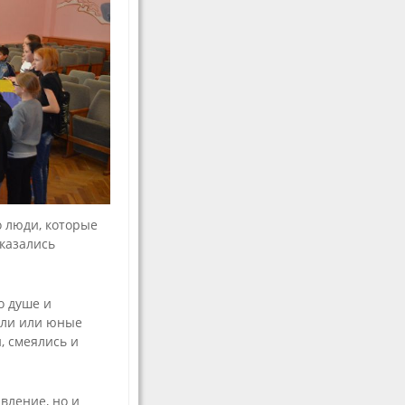
мастерства
Волонтерам
е
о люди, которые
казались
о душе и
ели или юные
, смеялись и
вление, но и