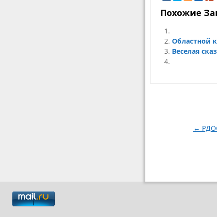
Похожие За
Областной 
Веселая ска
Навигация
по
записям
← РДОО