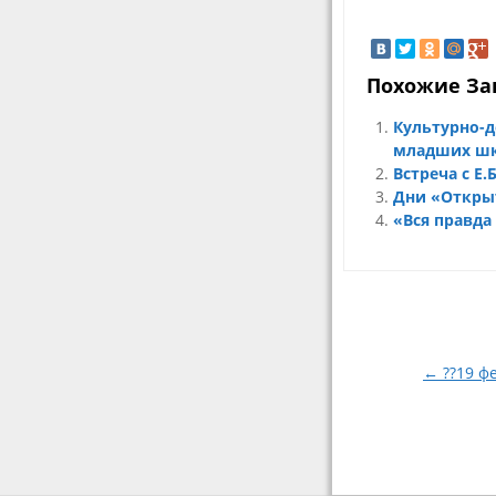
Похожие За
Культурно-
младших ш
Встреча с Е.
Дни «Откры
«Вся правда
Навигация
по
записям
← ??19 ф