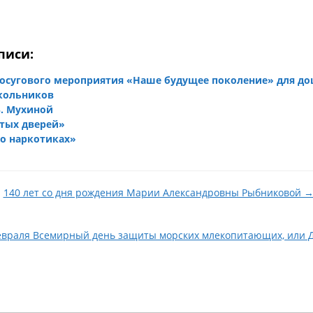
писи:
досугового мероприятия «Наше будущее поколение» для д
кольников
Б. Мухиной
тых дверей»
 о наркотиках»
140 лет со дня рождения Марии Александровны Рыбниковой 
евраля Всемирный день защиты морских млекопитающих, или Д