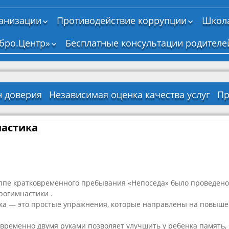
ганизации
Противодействие коррупции
Школа
Нормативные,
бро.Центр»
Бесплатные консультации родителе
правовые и иные
акты в сфере
противодействия
коррупции
Антикоррупционная
н доверия
Независимая оценка качества услуг
Пр
экспертиза
тво о
на
Д
Методические
енной
ение
материалы
астика
И
ии
ельной
р
ти
Формы документов,
связанных с
о
ельная
противодействием
а
коррупции, для
ся
заполнения
уппе кратковременного пребывания «Непоседа» было проведено
Сведения о доходах,
рогимнастики .
о
я
расходах, об
ка — это простые упражнения, которые направлены на повыше
имуществе и
лан
а
обязательствах
ые
Перечень
имущественного
временно двумя руками позволяет улучшить у ребенка память,
ный