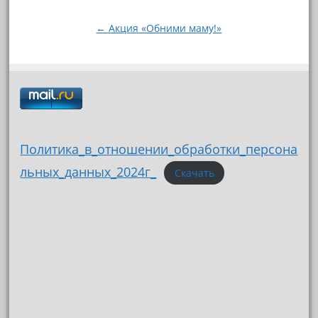
по
записям
← Акция «Обними маму!»
Политика_в_отношении_обработки_персона
льных_данных_2024г_
Скачать