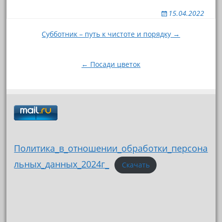
15.04.2022
Навигация
Субботник – путь к чистоте и порядку →
по
записям
← Посади цветок
Политика_в_отношении_обработки_персона
льных_данных_2024г_
Скачать