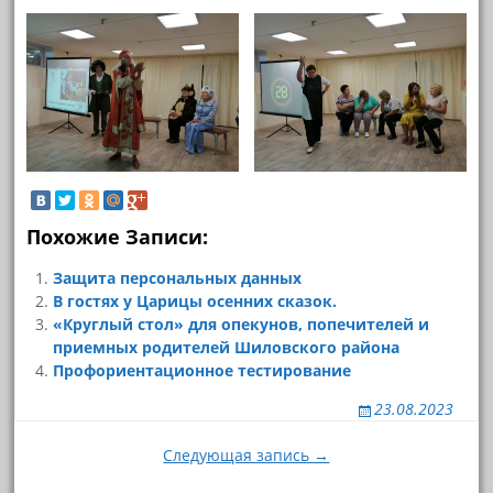
Похожие Записи:
Защита персональных данных
В гостях у Царицы осенних сказок.
«Круглый стол» для опекунов, попечителей и
приемных родителей Шиловского района
Профориентационное тестирование
23.08.2023
Навигация
Следующая запись →
по