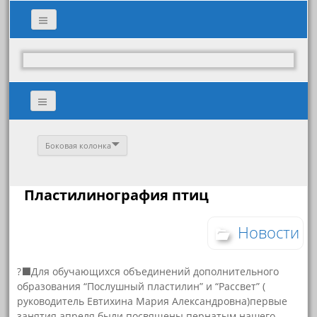
Боковая колонка
Пластилинография птиц
Новости
?‍⬛Для обучающихся объединений дополнительного
образования “Послушный пластилин” и “Рассвет” (
руководитель Евтихина Мария Александровна)первые
занятия апреля были посвящены пернатым нашего