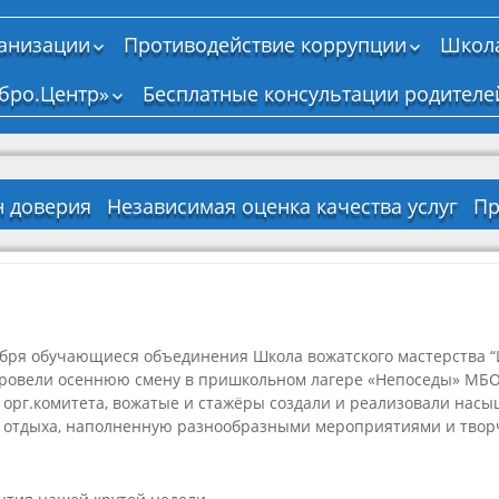
ганизации
Противодействие коррупции
Школа
Нормативные,
бро.Центр»
Бесплатные консультации родителе
правовые и иные
акты в сфере
противодействия
коррупции
Антикоррупционная
н доверия
Независимая оценка качества услуг
Пр
экспертиза
тво о
на
Д
Методические
енной
ение
материалы
И
ии
ельной
р
ти
Формы документов,
связанных с
о
ельная
противодействием
а
тября обучающиеся объединения Школа вожатского мастерства “И
коррупции, для
ся
заполнения
провели осеннюю смену в пришкольном лагере «Непоседы» МБ
орг.комитета, вожатые и стажёры создали и реализовали нас
Сведения о доходах,
о
я
о отдыха, наполненную разнообразными мероприятиями и тво
расходах, об
имуществе и
лан
а
обязательствах
ые
Перечень
имущественного
ный