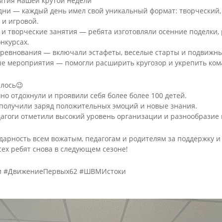
ытия нашей крутой недели
льные
реализуемых
характера
оговор
дни — каждый день имел свой уникальный формат: творческий,
ователь
программ
Комиссия по
и игровой.
аммы
Аннотации к
соблюдению
х
 и творческие занятия — ребята изготовляли осенние поделки,
ый
реализуемым
требований к
дования
онкурсах.
рафик
программам
служебному
оревнования — включали эстафеты, веселые старты и подвижны
ия
поведению и
ть
Дополнительные
е мероприятия — помогли расширить кругозор и укрепить ком
урегулированию
ся
общеобразователь
яющих
конфликта
ные программы
надзор в
интересов
кие и
Декоративно-
Бисероплетение
илось😉
азования
(аттестационная
енты,
прикладное
шно отдохнули и проявили себя более более 100 детей.
Швейное
комиссия)
нные
творчество
 получили заряд положительных эмоций и новые знания.
творчество
ельной
ые акты
Обратная связь для
Кейс учителя-
дагоги отметили высокий уровень организации и разнообразие
ией
Изобразительно
сообщений о
логопеда
искусство
фактах коррупции
Кейс педагога-
арность всем вожатым, педагогам и родителям за поддержку и
льной
Лепка
психолога
сех ребят снова в следующем сезоне!
Разное
е)
Кейс социального
педагога
ки #ДвижениеПервых62 #ШВМИстоки
Инновационные
практики