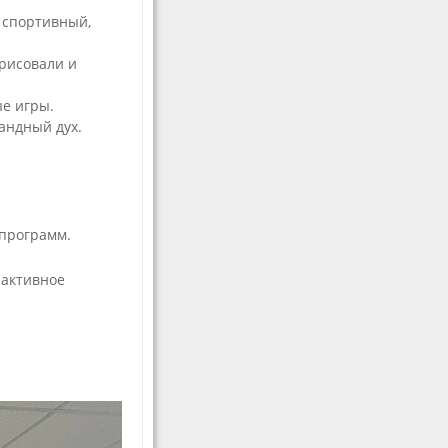
мастерства
 спортивный,
Волонтерам
 рисовали и
е игры.
андный дух.
 программ.
е
 активное