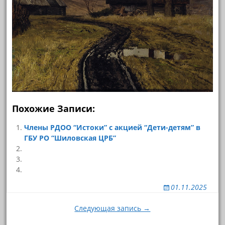
Похожие Записи:
Члены РДОО “Истоки” с акцией “Дети-детям” в
ГБУ РО “Шиловская ЦРБ”
01.11.2025
Навигация
Следующая запись →
по