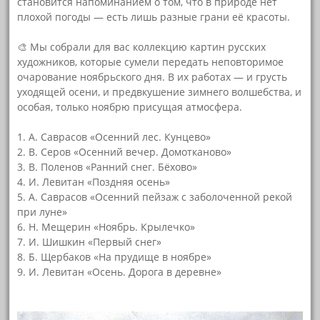
становится напоминанием о том, что в природе нет
плохой погоды — есть лишь разные грани её красоты.
⠀
🎨 Мы собрали для вас коллекцию картин русских
художников, которые сумели передать неповторимое
очарование ноябрьского дня. В их работах — и грусть
уходящей осени, и предвкушение зимнего волшебства, и
особая, только ноябрю присущая атмосфера.
⠀
1. А. Саврасов «Осенний лес. Кунцево»
2. В. Серов «Осенний вечер. Домотканово»
3. В. Поленов «Ранний снег. Бёхово»
4. И. Левитан «Поздняя осень»
5. А. Саврасов «Осенний пейзаж с заболоченной рекой
при луне»
6. Н. Мещерин «Ноябрь. Крылечко»
7. И. Шишкин «Первый снег»
8. Б. Щербаков «На прудище в ноябре»
9. И. Левитан «Осень. Дорога в деревне»