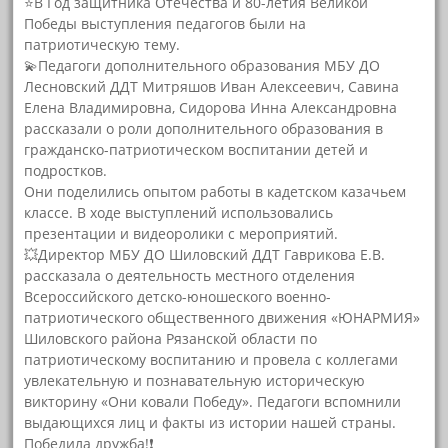
⭐В Год защитника Отечества и 80-летия Великой
Победы выступления педагогов были на
патриотическую тему.
💫Педагоги дополнительного образования МБУ ДО
Лесновский ДДТ Митряшов Иван Алексеевич, Савина
Елена Владимировна, Сидорова Инна Александровна
рассказали о роли дополнительного образования в
гражданско-патриотическом воспитании детей и
подростков.
Они поделились опытом работы в кадетском казачьем
классе. В ходе выступлений использовались
презентации и видеоролики с мероприятий.
💥Директор МБУ ДО Шиловский ДДТ Гаврикова Е.В.
рассказала о деятельность местного отделения
Всероссийского детско-юношеского военно-
патриотического общественного движения «ЮНАРМИЯ»
Шиловского района Рязанской области по
патриотическому воспитанию и провела с коллегами
увлекательную и познавательную историческую
викторину «Они ковали Победу». Педагоги вспомнили
выдающихся лиц и факты из истории нашей страны.
Победила дружба!❗