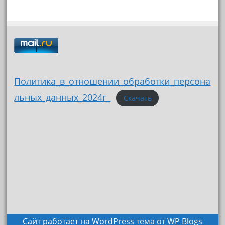
Политика_в_отношении_обработки_персона
льных_данных_2024г_
Скачать
Сайт работает на WordPress
тема от
WP Blogs