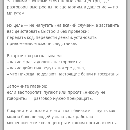
За такими звонками стоят целые колл-центры, где
разговоры выстроены по сценариям, а давление — по
минутам.
⠀
Их цель — не напугать «на всякий случай», а заставить
вас действовать быстро и без проверки:
передать код, перевести деньги, установить
приложение, «помочь следствию».
⠀
В карточках рассказываем:
– какие фразы должны насторожить;
– какие действия ведут к потере денег;
– что никогда не делают настоящие банки и госорганы
⠀
Запомните главное:
если вас торопят, пугают или просят «никому не
говорить» — разговор нужно прекращать.
⠀
Сохраните и покажите этот пост близким — пусть как
можно больше людей узнают, как работают
мошеннические колл-центры и как им противостоять.