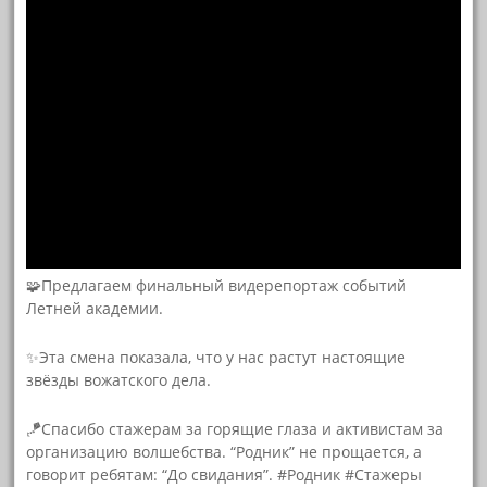
🧩Предлагаем финальный видерепортаж событий
Летней академии.
✨️Эта смена показала, что у нас растут настоящие
звёзды вожатского дела.
🪁Спасибо стажерам за горящие глаза и активистам за
организацию волшебства. “Родник” не прощается, а
говорит ребятам: “До свидания”. #Родник #Стажеры