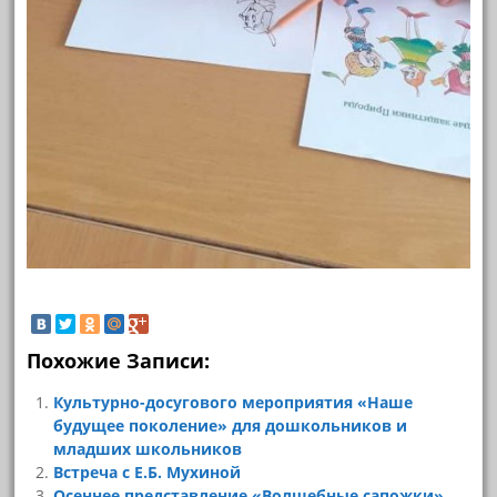
Похожие Записи:
Культурно-досугового мероприятия «Наше
будущее поколение» для дошкольников и
младших школьников
Встреча с Е.Б. Мухиной
Осеннее представление «Волшебные сапожки»