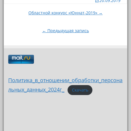
20.09.2019
Навигация
Областной конкурс «Юннат-2019» →
по
записям
← Предыдущая запись
Политика_в_отношении_обработки_персона
льных_данных_2024г_
Скачать