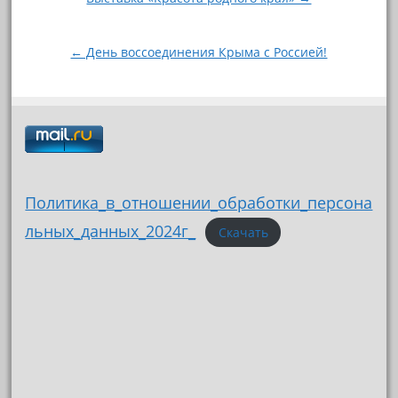
по
записям
← День воссоединения Крыма с Россией!
Политика_в_отношении_обработки_персона
льных_данных_2024г_
Скачать