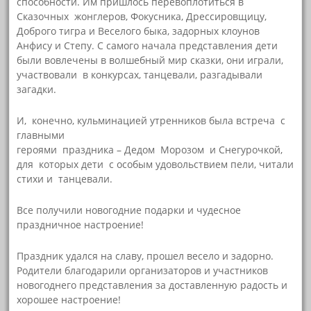
способности. Им пришлось перевоплотиться в
Сказочных жонглеров, Фокусника, Дрессировщицу,
Доброго тигра и Веселого быка, задорных клоунов
Анфису и Степу. С самого начала представления дети
были вовлечены в волшебный мир сказки, они играли,
участвовали в конкурсах, танцевали, разгадывали
загадки.
И, конечно, кульминацией утренников была встреча с
главными
героями праздника – Дедом Морозом и Снегурочкой,
для которых дети с особым удовольствием пели, читали
стихи и танцевали.
Все получили новогодние подарки и чудесное
праздничное настроение!
Праздник удался на славу, прошел весело и задорно.
Родители благодарили организаторов и участников
новогоднего представления за доставленную радость и
хорошее настроение!