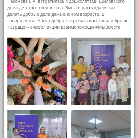
Насонова Е.А. встретилась с дошколятами Шиловского
дома детского творчества. Вместе рассуждали, как
делать добрые дела даже в юном возрасте. В
завершении «Урока доброты» ребята изготовили брошь
«Сердце»- символ акции взаимопомощи #МыВместе.