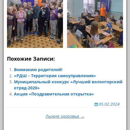
Похожие Записи:
Вниманию родителей!
«РДШ – Территория самоуправления»
Муниципальный конкурс «Лучший волонтерский
отряд-2020»
Акция «Поздравительная открытка»
05.02.2024
Навигация
Лыжня здоровья →
по