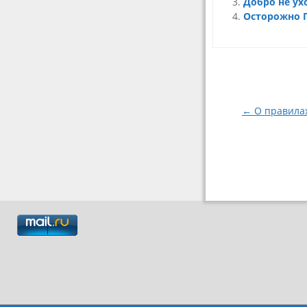
Добро не ух
Осторожно 
Навигация
по
записям
← О правила