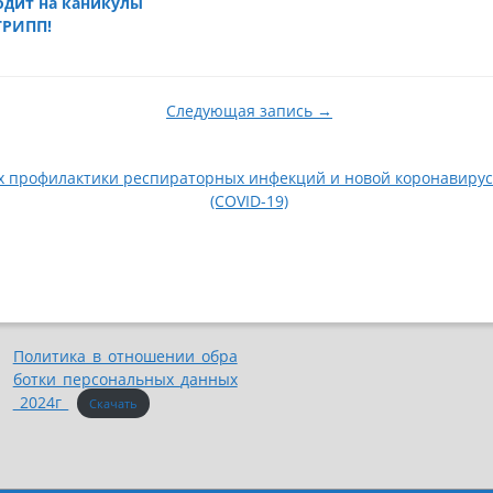
одит на каникулы
ГРИПП!
Следующая запись →
х профилактики респираторных инфекций и новой коронавиру
(COVID-19)
Политика_в_отношении_обра
ботки_персональных_данных
_2024г_
Скачать