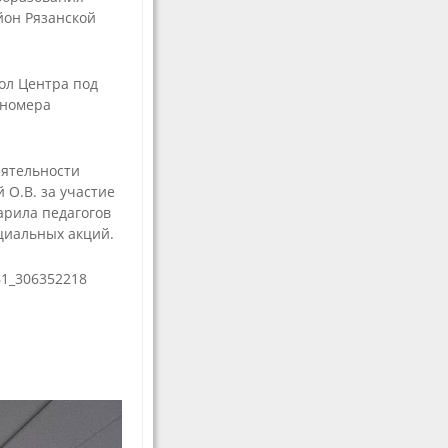
мастерства
он Рязанской
Волонтерам
ол Центра под
 номера
еятельности
 О.В. за участие
арила педагогов
циальных акций.
е
61_306352218