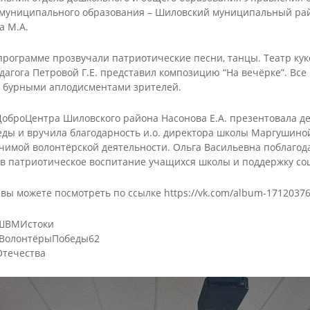
льные
реализуемых
характера
оговор
муниципального образования – Шиловский муниципальный рай
ователь
программ
а М.А.
Комиссия по
аммы
Аннотации к
соблюдению
х
ый
реализуемым
требований к
дования
программе прозвучали патриотические песни, танцы. Театр кук
рафик
программам
служебному
дагога Петровой Г.Е. представил композицию “На вечёрке”. Все
ия
поведению и
ть
Дополнительные
 бурными аплодисментами зрителей.
урегулированию
ся
общеобразователь
яющих
конфликта
ные программы
надзор в
интересов
кие и
Декоративно-
Бисероплетение
ДоброЦентра Шиловского района Насонова Е.А. презентовала д
азования
(аттестационная
енты,
прикладное
ды и вручила благодарность и.о. директора школы Маргушиной
Швейное
комиссия)
нные
творчество
чимой волонтёрской деятельности. Ольга Васильевна поблагод
творчество
ельной
ые акты
Обратная связь для
Кейс учителя-
 в патриотическое воспитание учащихся школы и поддержку со
ией
Изобразительно
сообщений о
логопеда
искусство
фактах коррупции
 вы можете посмотреть по ссылке https://vk.com/album-1712037
Кейс педагога-
льной
Лепка
психолога
Разное
е)
ШВМИстоки
Кейс социального
педагога
#ВолонтёрыПобеды62
течества
Инновационные
практики