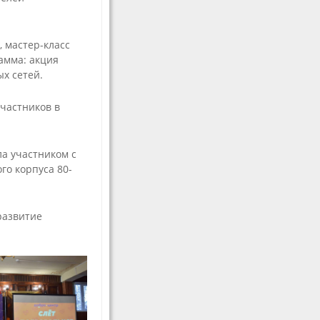
мастерства
Волонтерам
, мастер-класс
амма: акция
х сетей.
участников в
а участником с
о корпуса 80-
е
развитие