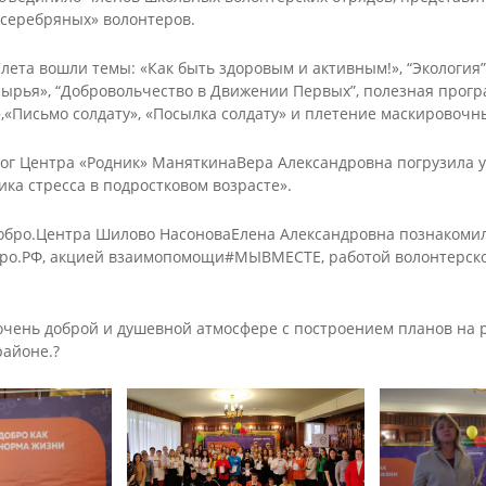
льные
реализуемых
характера
оговор
«серебряных» волонтеров.
ователь
программ
Комиссия по
аммы
Аннотации к
соблюдению
х
лета вошли темы: «Как быть здоровым и активным!», “Экология”
ый
реализуемым
требований к
дования
сырья», “Добровольчество в Движении Первых”, полезная прогр
рафик
программам
служебному
,«Письмо солдату», «Посылка солдату» и плетение маскировочны
ия
поведению и
ть
Дополнительные
урегулированию
ся
общеобразователь
яющих
конфликта
лог Центра «Родник» МаняткинаВера Александровна погрузила 
ные программы
надзор в
интересов
кие и
Декоративно-
Бисероплетение
ка стресса в подростковом возрасте».
азования
(аттестационная
енты,
прикладное
Швейное
комиссия)
нные
творчество
творчество
Добро.Центра Шилово НасоноваЕлена Александровна познакомил
ельной
ые акты
Обратная связь для
Кейс учителя-
ро.РФ, акцией взаимопомощи#МЫВМЕСТЕ, работой волонтерског
ией
Изобразительно
сообщений о
логопеда
искусство
фактах коррупции
Кейс педагога-
льной
Лепка
психолога
очень доброй и душевной атмосфере с построением планов на 
Разное
е)
районе.?
Кейс социального
педагога
Инновационные
практики