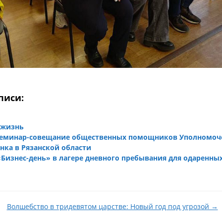
писи:
 жизнь
семинар-совещание общественных помощников Уполномоч
нка в Рязанской области
«Бизнес-день» в лагере дневного пребывания для одаренных
Волшебство в тридевятом царстве: Новый год под угрозой →