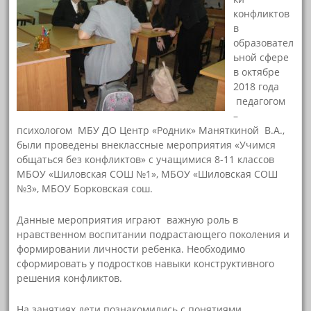
конфликтов
в
образовател
ьной сфере
в октябре
2018 года
педагогом
–
психологом МБУ ДО Центр «Родник» Маняткиной В.А.,
были проведены внеклассные мероприятия «Учимся
общаться без конфликтов» с учащимися 8-11 классов
МБОУ «Шиловская СОШ №1», МБОУ «Шиловская СОШ
№3», МБОУ Борковская сош.
Данные мероприятия играют важную роль в
нравственном воспитании подрастающего поколения и
формировании личности ребенка. Необходимо
сформировать у подростков навыки конструктивного
решения конфликтов.
На занятиях дети познакомились с понятиями