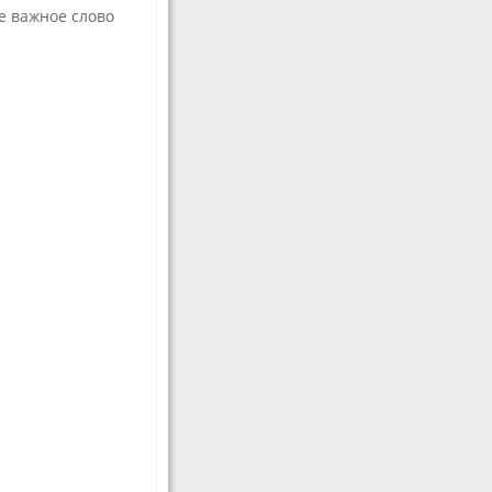
мастерства
е важное слово
Волонтерам
е