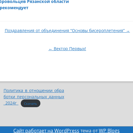
обровольцев Рязанской области
 рекомендует
Поздравления от объединения “Основы бисероплетения” →
← Вектор Первых!
Политика_в_отношении_обра
ботки_персональных_данных
_2024г_
Скачать
Сайт работает на WordPress
тема от
WP Blogs