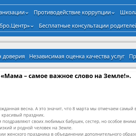
ганизации
Противодействие коррупции
Школа
Нормативные,
бро.Центр»
Бесплатные консультации родителе
правовые и иные
акты в сфере
противодействия
коррупции
Антикоррупционная
н доверия
Независимая оценка качества услуг
Пр
экспертиза
тво о
на
Д
Методические
енной
ение
материалы
«Мама – самое важное слово на Земле!».
И
ии
ельной
р
ти
Формы документов,
связанных с
о
ельная
противодействием
а
коррупции, для
ся
заполнения
ожданная весна. А это значит, что 8 марта мы отмечаем самый
Сведения о доходах,
 красивый праздник.
о
я
расходах, об
ти поздравляют своих любимых бабушек, сестер, но особое вним
имуществе и
лан
а
изкий и родной человек на Земле.
обязательствах
ые
Перечень
имущественного
рии женского праздника в объединении дополнительного образ
ный