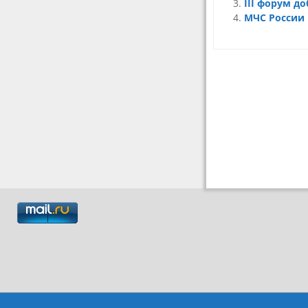
III форум д
МЧС России
Навигация
по
записям