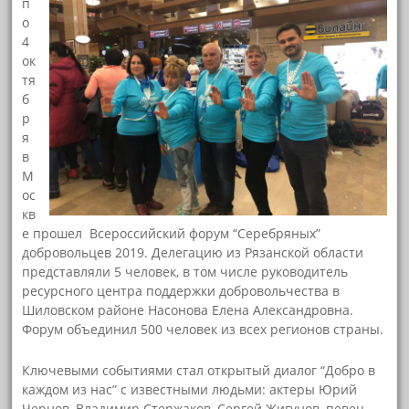
п
о
4
ок
тя
б
р
я
в
М
ос
кв
е прошел Всероссийский форум “Серебряных”
добровольцев 2019. Делегацию из Рязанской области
представляли 5 человек, в том числе руководитель
ресурсного центра поддержки добровольчества в
Шиловском районе Насонова Елена Александровна.
Форум объединил 500 человек из всех регионов страны.
Ключевыми событиями стал открытый диалог “Добро в
каждом из нас” с известными людьми: актеры Юрий
Чернов, Владимир Стержаков, Сергей Жигунов, певец