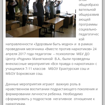
общеобразо
вательной
общеразвив
ающей
программы
социально-
педагогичес
кой
направленности «Здоровым быть модно» и в рамках
проведения месячника «Вместе против наркотиков» 24
апреля 2017 года педагогом – психологом МБУ ДО
Центр «Родник» Маняткиной В.А., были проведены
внеклассные мероприятия «Вся правда о наркотиках» с
учащимися 7-11 классов МБОУ Ерахтурская сош и
МБОУ Борковская сош.
Данные мероприятия играют важную роль в
нравственном воспитании подрастающего поколения и
формировании личности ребенка. Необходимо
сформировать у подростков негативное отношение к
наркотикам.