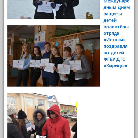
Междунаро
дным Днем
защиты
детей
волонтёры
отряда
«Истоки»
поздравля
ют детей
ФГБУ ДТС
«Кирицы»