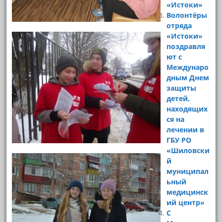
«Истоки»
Волонтёры
отряда
«Истоки»
поздравля
ют с
Междунаро
дным Днем
защиты
детей,
находящих
ся на
лечении в
ГБУ РО
«Шиловски
й
муниципал
ьный
медицинск
ий центр»
С