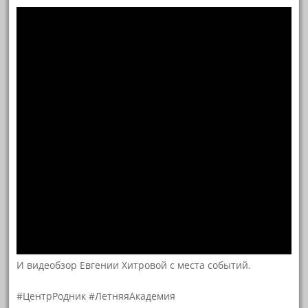
И видеобзор Евгении Хитровой с места событий.
#ЦентрРодник #ЛетняяАкадемия