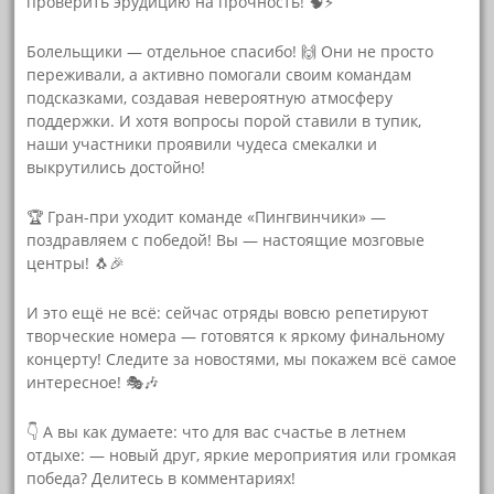
проверить эрудицию на прочность! 🧠⚡
Болельщики — отдельное спасибо! 🙌 Они не просто
переживали, а активно помогали своим командам
подсказками, создавая невероятную атмосферу
поддержки. И хотя вопросы порой ставили в тупик,
наши участники проявили чудеса смекалки и
выкрутились достойно!
🏆 Гран-при уходит команде «Пингвинчики» —
поздравляем с победой! Вы — настоящие мозговые
центры! 🐧🎉
И это ещё не всё: сейчас отряды вовсю репетируют
творческие номера — готовятся к яркому финальному
концерту! Следите за новостями, мы покажем всё самое
интересное! 🎭🎶
👇 А вы как думаете: что для вас счастье в летнем
отдыхе: — новый друг, яркие мероприятия или громкая
победа? Делитесь в комментариях!