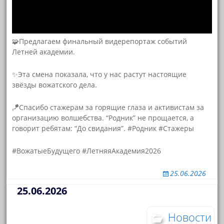
🧩Предлагаем финальный видерепортаж событий
Летней академии.
✨️Эта смена показала, что у нас растут настоящие
звёзды вожатского дела.
🪁Спасибо стажерам за горящие глаза и активистам за
организацию волшебства. “Родник” не прощается, а
говорит ребятам: “До свидания”. #Родник #Стажеры
#ВожатыеБудущего #ЛетняяАкадемия2026
25.06.2026
25.06.2026
Новости