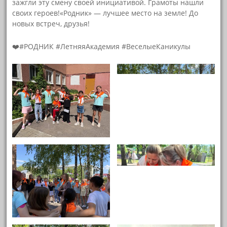
зажгли эту смену своей инициативой. Грамоты нашли
своих героев!«Родник» — лучшее место на земле! До
новых встреч, друзья!
❤️#РОДНИК #ЛетняяАкадемия #ВеселыеКаникулы