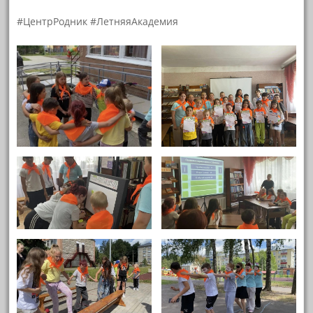
#ЦентрРодник #ЛетняяАкадемия