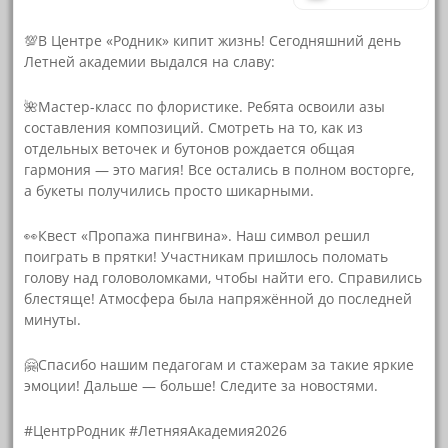
💯В Центре «Родник» кипит жизнь! Сегодняшний день
Летней академии выдался на славу:
🌺Мастер-класс по флористике. Ребята освоили азы
составления композиций. Смотреть на то, как из
отдельных веточек и бутонов рождается общая
гармония — это магия! Все остались в полном восторге,
а букеты получились просто шикарными.
👀Квест «Пропажа пингвина». Наш символ решил
поиграть в прятки! Участникам пришлось поломать
голову над головоломками, чтобы найти его. Справились
блестяще! Атмосфера была напряжённой до последней
минуты.
🤗Спасибо нашим педагогам и стажерам за такие яркие
эмоции! Дальше — больше! Следите за новостями.
#ЦентрРодник #ЛетняяАкадемия2026