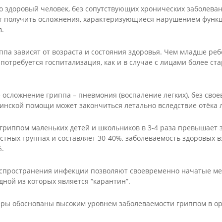
льные
реализуемых
характера
оговор
 здоровый человек, без сопутствующих хронических заболеван
ователь
программ
ет получить осложнения, характеризующиеся нарушением функц
Комиссия по
аммы
Аннотации к
соблюдению
в.
х
ый
реализуемым
требований к
дования
рафик
программам
служебному
па зависят от возраста и состояния здоровья. Чем младше реб
ия
поведению и
ть
Дополнительные
 потребуется госпитализация, как и в случае c лицами более ста
урегулированию
ся
общеобразователь
яющих
конфликта
ные программы
надзор в
интересов
кие и
Декоративно-
Бисероплетение
азования
(аттестационная
енты,
прикладное
 осложнение гриппа – пневмония (воспаление легких), без сво
Швейное
комиссия)
нные
творчество
нской помощи может закончиться летально вследствие отёка л
творчество
ельной
ые акты
Обратная связь для
Кейс учителя-
ией
Изобразительно
сообщений о
логопеда
гриппом маленьких детей и школьников в 3-4 раза превышает 
искусство
фактах коррупции
стных группах и составляет 30-40%, заболеваемость здоровых 
Кейс педагога-
льной
Лепка
психолога
%.
Разное
е)
Кейс социального
педагога
аспространения инфекции позволяют своевременно начатые м
дной из которых является “карантин”.
Инновационные
практики
ры обоснованы высоким уровнем заболеваемости гриппом в о