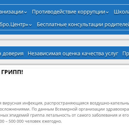
ганизации
Противодействие коррупции
Школа
Нормативные,
бро.Центр»
Бесплатные консультации родителе
правовые и иные
акты в сфере
противодействия
коррупции
Антикоррупционная
н доверия
Независимая оценка качества услуг
Пр
экспертиза
тво о
на
Д
Методические
енной
ение
материалы
 ГРИПП!
И
ии
ельной
р
ти
Формы документов,
связанных с
о
ельная
противодействием
а
коррупции, для
ся
заполнения
ая вирусная инфекция, распространяющаяся воздушно-капельны
Сведения о доходах,
 осложнениями. По данным Всемирной организации здравоохра
о
я
расходах, об
ных эпидемий гриппа летальность от самого заболевания и ег
имуществе и
лан
а
00 – 500 000 человек ежегодно.
обязательствах
ые
Перечень
имущественного
ный