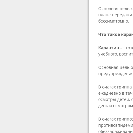
Основная цель 
плане передачи 
бессимптомно.
Что такое кара
Карантин
– это
учебного, воспи
Основная цель 
предупреждения
В очагах грипп
ежедневно в теч
осмотры детей, 
день и осмотром
В очагах гриппо
противоэпидеми
обеззараживание