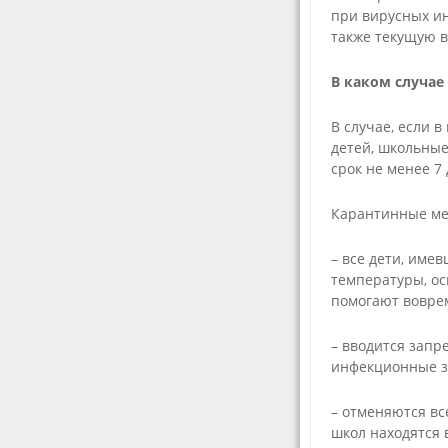
при вирусных и
также текущую 
В каком случае
В случае, если 
детей, школьны
срок не менее 7
Карантинные ме
– все дети, име
температуры, ос
помогают вовре
– вводится запр
инфекционные з
– отменяются вс
школ находятся 