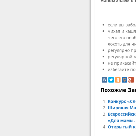
Напоминаем о 
если вы забо
чихая и кашл
чего его нео
локоть для ч
регулярно п
регулярной м
не прикасайт
избегайте по
Похожие За
Конкурс «Сл
Широкая Ма
Всероссийск
«Для мамы, 
Открытый ко