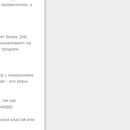
 применению, а
ует более 20%
танавливают на
ь продлен.
отр с измерением
ия – эти меры
 так как
цедур;
ьких классов или