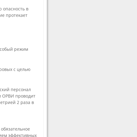
 опасность в
ие протекает
особый режим
ровых с целью
ский персонал
и ОРВИ проводит
етрией 2 раза в
 обязательное
нием эффективных