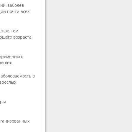
мастерства
ий, заболев
Волонтерам
ий почти всех
енок, тем
ршего возраста,
евременного
егких.
е
заболеваемость в
взрослых
еры
рганизованных