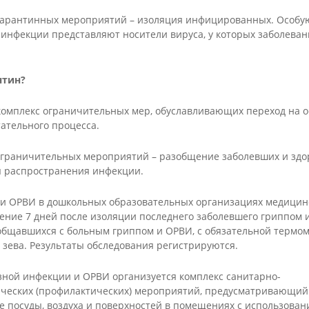
карантинных мероприятий – изоляция инфицированных. Особую
инфекции представляют носители вируса, у которых заболеван
нтин?
 комплекс ограничительных мер, обуславливающих переход на 
тательного процесса.
ограничительных мероприятий – разобщение заболевших и здо
 распространения инфекции.
а и ОРВИ в дошкольных образовательных организациях медицин
ение 7 дней после изоляции последнего заболевшего гриппом 
общавшихся с больным гриппом и ОРВИ, с обязательной термом
 зева. Результаты обследования регистрируются.
зной инфекции и ОРВИ организуется комплекс санитарно-
ческих (профилактических) мероприятий, предусматривающий
 посуды, воздуха и поверхностей в помещениях с использова