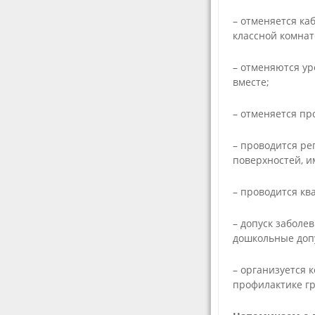
– отменяется ка
классной комнат
– отменяются ур
вместе;
– отменяется пр
– проводится р
поверхностей, и
– проводится кв
– допуск забол
дошкольные допу
– организуется 
профилактике г