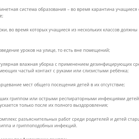
бинетная система образования – во время карантина учащиеся 
е;
оки, во время которых учащиеся из нескольких классов должны
оведение уроков на улице, то есть вне помещений;
егулярная влажная уборка с применением дезинфицирующих сре
меющих частый контакт с руками или слизистыми ребёнка;
арцевание мест общего посещения детей в их отсутствие;
евших гриппом или острыми респираторными инфекциями детей
скается только после их полного выздоровления;
комплекс разъяснительных работ среди родителей и детей стар
риппа и гриппоподобных инфекций.