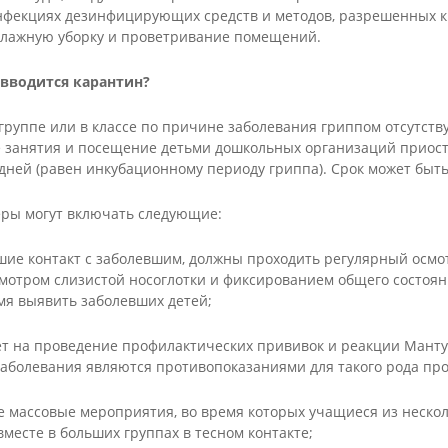
нфекциях дезинфицирующих средств и методов, разрешенных к
влажную уборку и проветривание помещений.
 вводится карантин?
в группе или в классе по причине заболевания гриппом отсутств
е занятия и посещение детьми дошкольных организаций приос
 дней (равен инкубационному периоду гриппа). Срок может быт
ры могут включать следующие:
вшие контакт с заболевшим, должны проходить регулярный осм
мотром слизистой носоглотки и фиксированием общего состоян
мя выявить заболевших детей;
ет на проведение профилактических прививок и реакции Манту,
аболевания являются противопоказаниями для такого рода про
е массовые мероприятия, во время которых учащиеся из нескол
вместе в больших группах в тесном контакте;