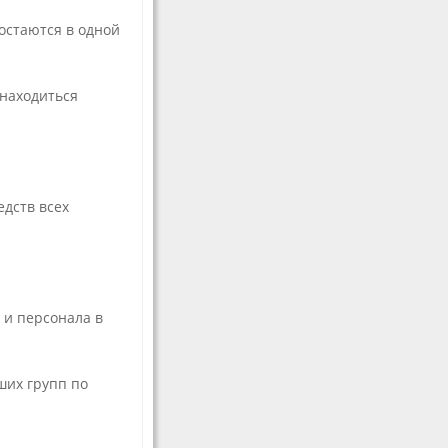
остаются в одной
 находиться
дств всех
 и персонала в
ших групп по