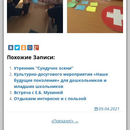
Похожие Записи:
Утренник “Сундучок осени”
Культурно-досугового мероприятия «Наше
будущее поколение» для дошкольников и
младших школьников
Встреча с Е.Б. Мухиной
Отдыхаем интересно и с пользой
09.04.2021
Навигация
«Поехали!» →
по